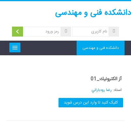
رش
سایت
دانشکده فنی و مهندسی
ه
به
حتوای
صلی
ورود
نام
کاربری
رمز
ورود
دانشکده فنی و مهندسی
جستجو
بین
ارسال
درس‌ها
آز الكترونيك_01
استاد:
رضا رودباراني
کلیک کنید تا وارد این درس شوید